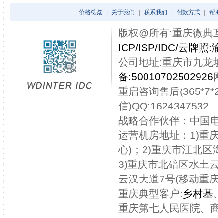
价格总览
|
关于我们
|
联系我们
|
付款方式
|
帮
版权@所有:重庆微典互联网
ICP/ISP/IDC/云牌照:
公司地址:重庆市九龙坡
备:50010702502926
重启咨询售后(365*7*24
信)QQ:1624347532
战略合作伙伴：中国
运营机房地址：1)重
心)；2)重庆市江北区
3)重庆市北碚区水土云
云汉大道7号(移动重
重庆典型客户:
乡村基
重庆第七人民医院、