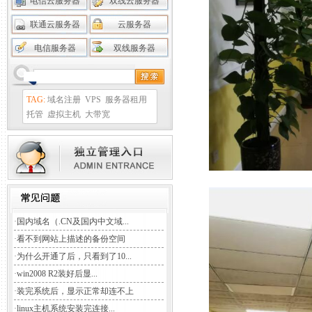
电信云服务器
双线云服务器
联通云服务器
云服务器
电信服务器
双线服务器
TAG:
域名注册
VPS
服务器租用
托管
虚拟主机
大带宽
·
国内域名（.CN及国内中文域...
·
看不到网站上描述的备份空间
·
为什么开通了后，只看到了10...
·
win2008 R2装好后显...
·
装完系统后，显示正常却连不上
·
linux主机系统安装完连接...