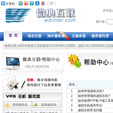
0
分享到：
许可证
用户名:
首 页
域名注册
海外服务器
云服务器
服务器托管
微典互联:2003年获得工信部颁发ICP/ISP/IDC/云牌照：渝B1.B2-20030008,为
序号
1
如何申请虚拟主机?
2
如何管理我的虚拟主机?
3
如何使用FTP客户端工具
美国服务器
香港服务器
4
虚拟主机基本常识
5
虚拟主机常见问题