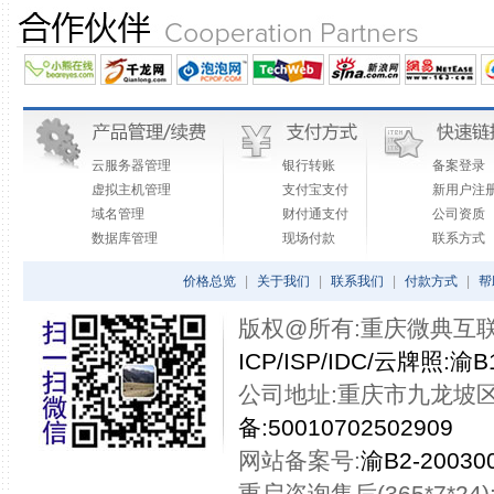
云服务器管理
银行转账
备案登录
虚拟主机管理
支付宝支付
新用户注
域名管理
财付通支付
公司资质
数据库管理
现场付款
联系方式
价格总览
|
关于我们
|
联系我们
|
付款方式
|
帮
版权@所有:重庆微典互联网技术
ICP/ISP/IDC/云牌照:渝B1
公司地址:重庆市九龙坡区
备:50010702502909
网站备案号:
渝B2-200300
重启咨询售后(365*7*24):